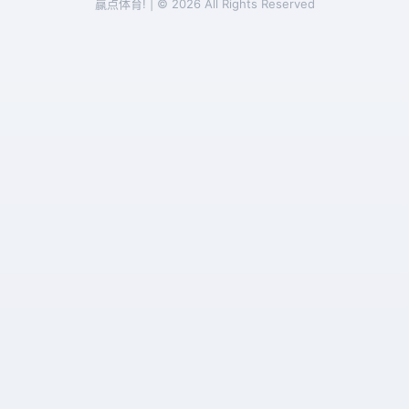
赢点体育! | © 2026 All Rights Reserved